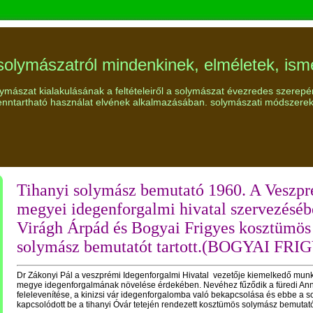
solymászatról mindenkinek, elméletek, ism
lymászat kialakulásának a feltételeiről a solymászat évezredes szerepé
enntartható használat elvének alkalmazásában. solymászati módszerek
Tihanyi solymász bemutató 1960. A Veszp
megyei idegenforgalmi hivatal szerv
ezéséb
Virágh Árpád és Bogyai Frigyes kosztümös
solymász bemutatót tartott.(BOGYAI FRI
Dr Zákonyi Pál a veszprémi Idegenforgalmi Hivatal vezetője kiemelkedő munk
megye idegenforgalmának növelése érdekében. Nevéhez fűződik a füredi Ann
felelevenítése, a kinizsi vár idegenforgalomba való bekapcsolása és ebbe a s
kapcsolódott be a tihanyi Óvár tetején rendezett kosztümös solymász bemutató