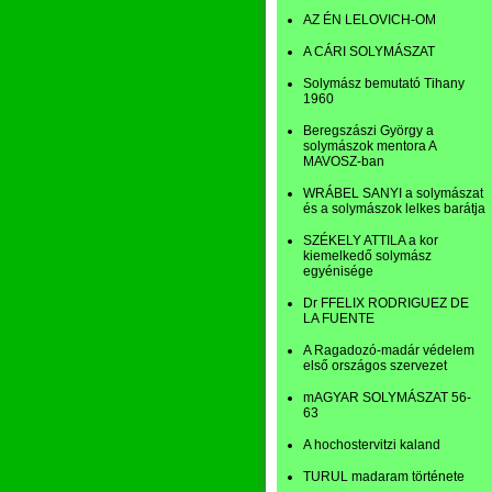
AZ ÉN LELOVICH-OM
A CÁRI SOLYMÁSZAT
Solymász bemutató Tihany
1960
Beregszászi György a
solymászok mentora A
MAVOSZ-ban
WRÁBEL SANYI a solymászat
és a solymászok lelkes barátja
SZÉKELY ATTILA a kor
kiemelkedő solymász
egyénisége
Dr FFELIX RODRIGUEZ DE
LA FUENTE
A Ragadozó-madár védelem
első országos szervezet
mAGYAR SOLYMÁSZAT 56-
63
A hochostervitzi kaland
TURUL madaram története