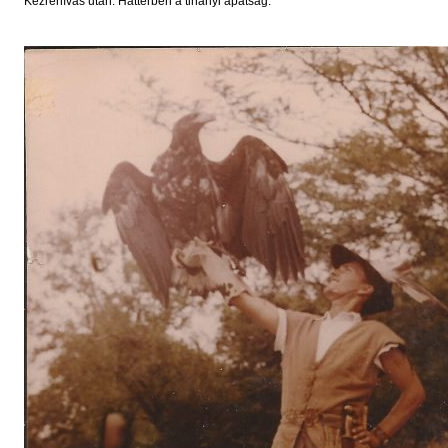
Kézrehívás után. Háttérben a tihanyi apátság.