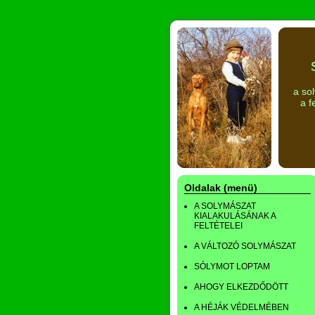
a so
a f
Oldalak (menü)
A SOLYMÁSZAT
KIALAKULÁSÁNAK A
FELTÉTELEI
A VÁLTOZÓ SOLYMÁSZAT
SÓLYMOT LOPTAM
AHOGY ELKEZDŐDÖTT
A HÉJÁK VÉDELMÉBEN