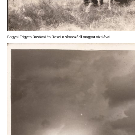
Bogyai Frigyes Basával és Rexel a símaszőrű magyar vizslával.