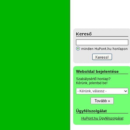
Weboldal bejelentése
Szabálysértő honlap?
Kérünk, jelentsd be!
Ügyfélszolgálat
HuPont.hu Ügyfélszolgálat