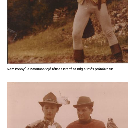
Nem könnyű a hatalmas tojó rétisas kitartása míg a fotós próbálkozik.