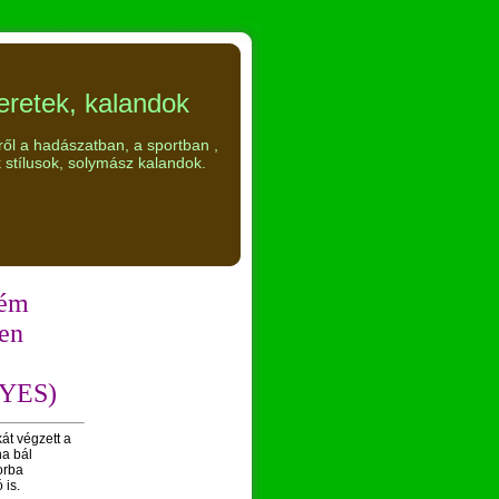
eretek, kalandok
ről a hadászatban, a sportban ,
 stílusok, solymász kalandok.
rém
en
GYES)
át végzett a
a bál
orba
 is.