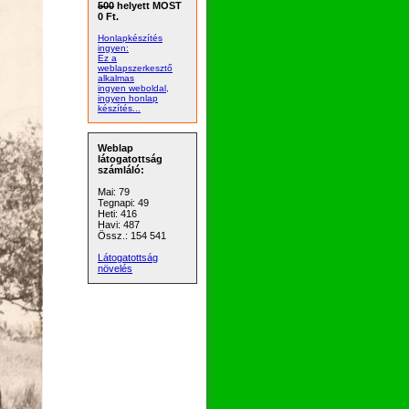
500
helyett MOST
0 Ft.
Honlapkészítés
ingyen:
Ez a
weblapszerkesztő
alkalmas
ingyen weboldal,
ingyen honlap
készítés...
Weblap
látogatottság
számláló:
Mai: 79
Tegnapi: 49
Heti: 416
Havi: 487
Össz.: 154 541
Látogatottság
növelés