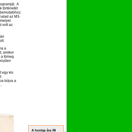
rogramját. A
 történetét
a bemutatóhoz.
 halad az M3-
 melyet
 volt az
ári
lt.
ma a
t, amikor
a a tömeg
önnyűen
t egy kis
t
yba bújva a
..
A honlap ára
78