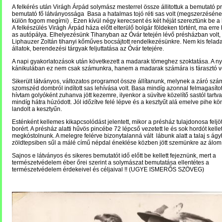
A felkérés után Virágh Árpád solymász mesterrel össze állitottuk a bemutató p
bemutató fő látványossága Basa a hatalmas tojó réti sas volt (megszerzésének
külön fogom megírni) . Ezen kívül négy kerecsent és két héját szereztünk be 
A felkészülés Virágh Árpád háza előtt elterülő bolgár földeken történt, ma erre
as autópálya. Elhelyezésünk Tihanyban az Óvár tetején lévő présházban volt,
Liphauzer Zoltán tihanyi kőműves bocsájtott rendelkezésünkre. Nem kis feladat
állatok, berendezési tárgyak feljuttatása az Óvár tetejére.
A napi gyakorlatozások után következett a madarak tömeghez szoktatása. A ny
kánikulában ez nem csak számunkra, hanem a madarak számára is fárasztó vo
Sikerült látványos, változatos programot össze állítanunk, melynek a záró szá
szomszéd dombról indított sas lehívása volt. Basa mindíg azonnal felmagasítot
hívtam golyóként zuhanva jött kezemre, ilyenkor a süvítve közelítő sastól tartv
mindíg hátra húzódott. Jól időzítve felé lépve és a kesztyűt alá emelve pihe k
landolt a kesztyűn.
Esténként kellemes kikapcsolódást jelentett, mikor a présház tulajdonosa feljöt
borért. A présház alatti hűvös pincébe 72 lépcső vezetett le és sok hordót kellet
megkóstolnunk. A melegre felérve bizonytalanná vált lábunk alatt a talaj s ág
zöldtepsiben sűl a málé című népdal éneklése közben jött szemünkre az álom.
Sajnos e látványos és sikeres bemutatót idő előtt be kellett fejeznünk, mert a
természetvédelem éber őrei szerint a solymászat bemutatása ellentétes a
természetvédelem érdekeivel és céljaival !! (UGYE ISMERŐS SZÖVEG)